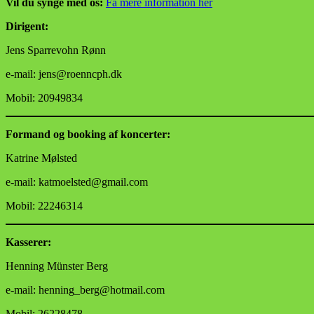
Vil du synge med os:
Få mere information her
Dirigent:
Jens Sparrevohn Rønn
e-mail: jens@roenncph.dk
Mobil: 20949834
Formand og booking af koncerter:
Katrine Mølsted
e-mail: katmoelsted@gmail.com
Mobil: 22246314
Kasserer:
Henning Münster Berg
e-mail: henning_berg@hotmail.com
Mobil: 26228478