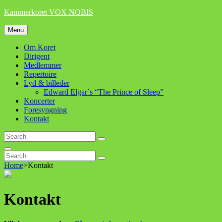
Skip
Kammerkoret VOX NOBIS
to
content
Menu
Om Koret
Dirigent
Medlemmer
Repertoire
Lyd & billeder
Edward Elgar´s “The Prince of Sleep”
Koncerter
Foresyngning
Kontakt
Search
Search
for:
Search
Search
Search
for:
Home
>
Kontakt
Kontakt