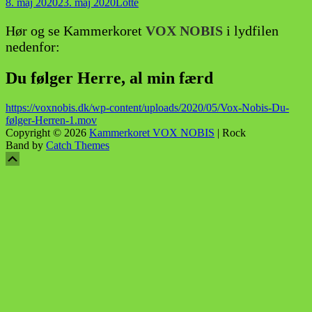
Posted-
By
Byline
8. maj 2020
23. maj 2020
Lotte
on
line
Hør og se Kammerkoret
VOX NOBIS
i lydfilen
nedenfor:
Du følger Herre, al min færd
https://voxnobis.dk/wp-content/uploads/2020/05/Vox-Nobis-Du-
følger-Herren-1.mov
Copyright © 2026
Kammerkoret VOX NOBIS
|
Rock
Band by
Catch Themes
Scroll
Scroll
Up
Up