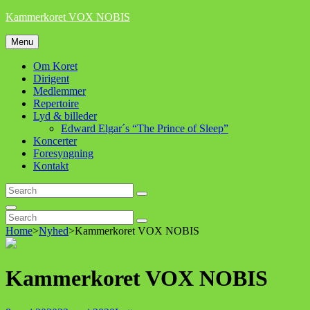
Skip
Kammerkoret VOX NOBIS
to
content
Menu
Om Koret
Dirigent
Medlemmer
Repertoire
Lyd & billeder
Edward Elgar´s “The Prince of Sleep”
Koncerter
Foresyngning
Kontakt
Search
Search
for:
Search
Search
Search
for:
Home
>
Nyhed
>
Kammerkoret VOX NOBIS
Kammerkoret VOX NOBIS